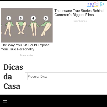
Pular
para
o
conteúdo
Dicas
da
Search
Casa