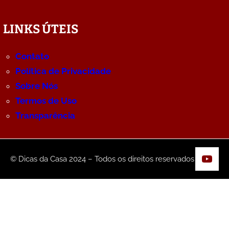
LINKS ÚTEIS
Contato
Política de Privacidade
Sobre Nós
Termos de Uso
Transparência
YouT
© Dicas da Casa 2024 – Todos os direitos reservados