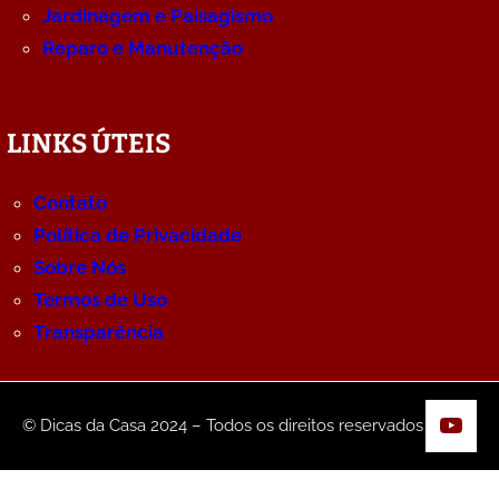
Jardinagem e Paisagismo
Reparo e Manutenção
LINKS ÚTEIS
Contato
Política de Privacidade
Sobre Nós
Termos de Uso
Transparência
YouT
© Dicas da Casa 2024 – Todos os direitos reservados