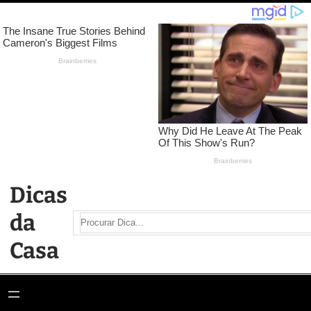
Pular
para
o
conteúdo
Dicas
da
Search
Casa