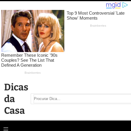
Pular
para
o
conteúdo
Dicas
da
Search
Casa