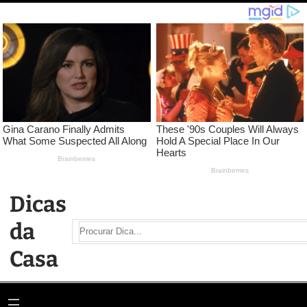
Pular
para
o
conteúdo
Dicas
da
Search
Casa