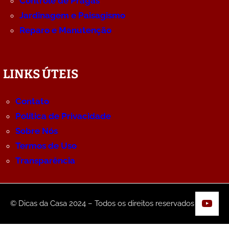
Controle de Pragas
Jardinagem e Paisagismo
Reparo e Manutenção
LINKS ÚTEIS
Contato
Política de Privacidade
Sobre Nós
Termos de Uso
Transparência
YouT
© Dicas da Casa 2024 – Todos os direitos reservados