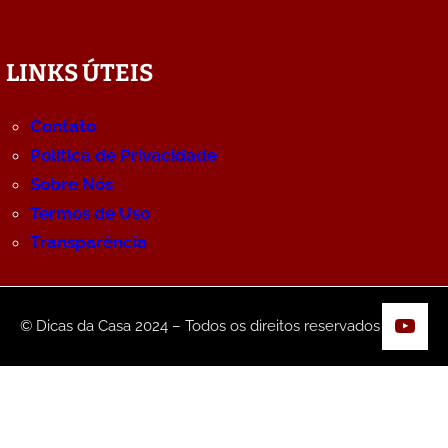
LINKS ÚTEIS
Contato
Política de Privacidade
Sobre Nós
Termos de Uso
Transparência
YouT
© Dicas da Casa 2024 – Todos os direitos reservados