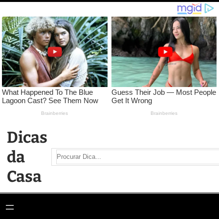
Pular
para
o
conteúdo
Dicas
da
Search
Casa