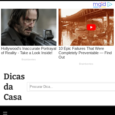
Pular
para
o
conteúdo
Dicas
da
Search
Casa