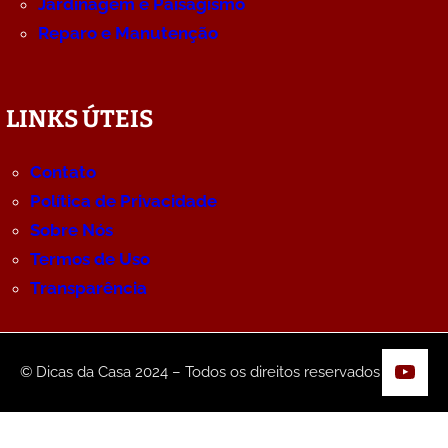
Jardinagem e Paisagismo
Reparo e Manutenção
LINKS ÚTEIS
Contato
Política de Privacidade
Sobre Nós
Termos de Uso
Transparência
YouT
© Dicas da Casa 2024 – Todos os direitos reservados