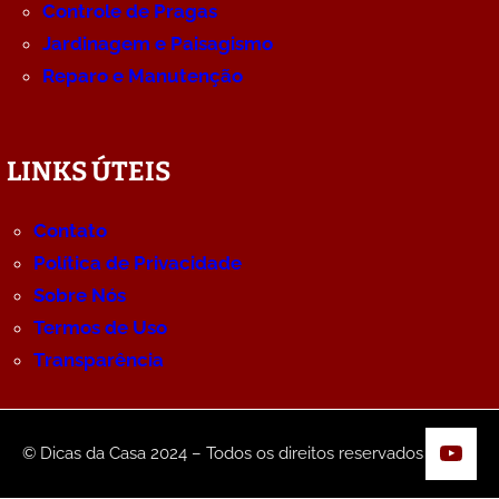
Controle de Pragas
Jardinagem e Paisagismo
Reparo e Manutenção
LINKS ÚTEIS
Contato
Política de Privacidade
Sobre Nós
Termos de Uso
Transparência
YouT
© Dicas da Casa 2024 – Todos os direitos reservados