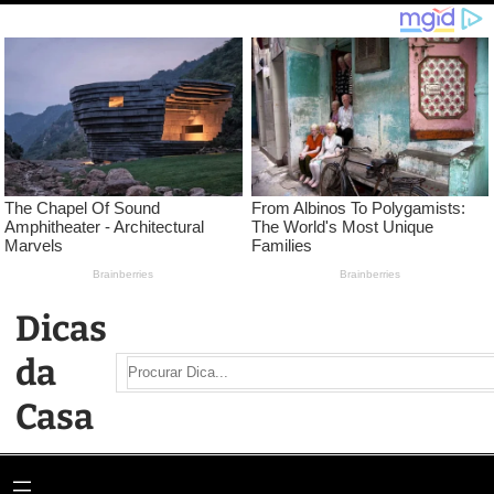
Pular
para
o
conteúdo
Dicas
da
Search
Casa