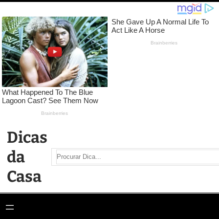
Pular
para
o
conteúdo
Dicas
da
Search
Casa