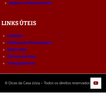
Reparo e Manutenção
LINKS ÚTEIS
Contato
Política de Privacidade
Sobre Nós
Termos de Uso
Transparência
YouT
© Dicas da Casa 2024 – Todos os direitos reservados