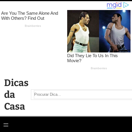
Pular
para
o
conteúdo
Dicas
da
Search
Casa