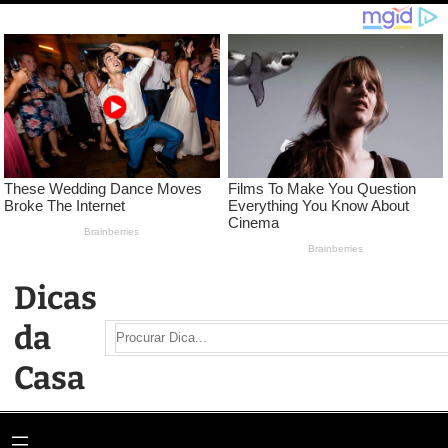
Pular
para
o
conteúdo
Dicas
da
Search
Casa