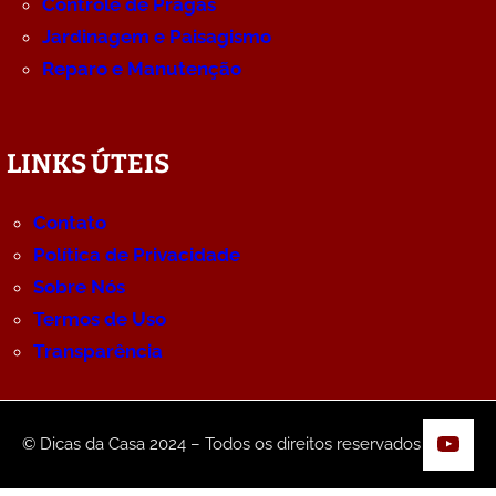
Controle de Pragas
Jardinagem e Paisagismo
Reparo e Manutenção
LINKS ÚTEIS
Contato
Política de Privacidade
Sobre Nós
Termos de Uso
Transparência
YouT
© Dicas da Casa 2024 – Todos os direitos reservados