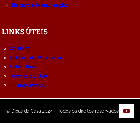
Reparo e Manutenção
LINKS ÚTEIS
Contato
Política de Privacidade
Sobre Nós
Termos de Uso
Transparência
YouT
© Dicas da Casa 2024 – Todos os direitos reservados