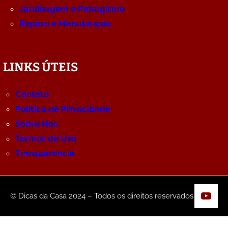
Jardinagem e Paisagismo
Reparo e Manutenção
LINKS ÚTEIS
Contato
Política de Privacidade
Sobre Nós
Termos de Uso
Transparência
YouT
© Dicas da Casa 2024 – Todos os direitos reservados