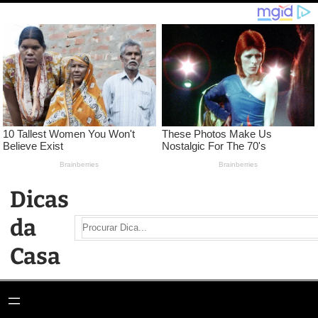
Pular
para
o
conteúdo
Dicas
da
Search
Casa