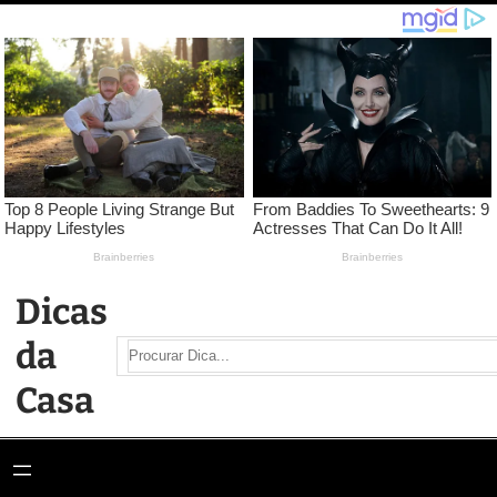
Pular
para
o
conteúdo
Dicas
da
Search
Casa