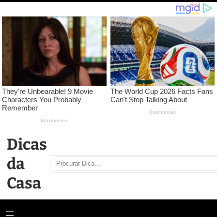
Pular
para
o
conteúdo
Dicas
da
Search
Casa