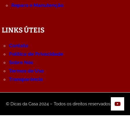
Reparo e Manutenção
LINKS ÚTEIS
Contato
Política de Privacidade
Sobre Nós
Termos de Uso
Transparência
YouT
© Dicas da Casa 2024 – Todos os direitos reservados