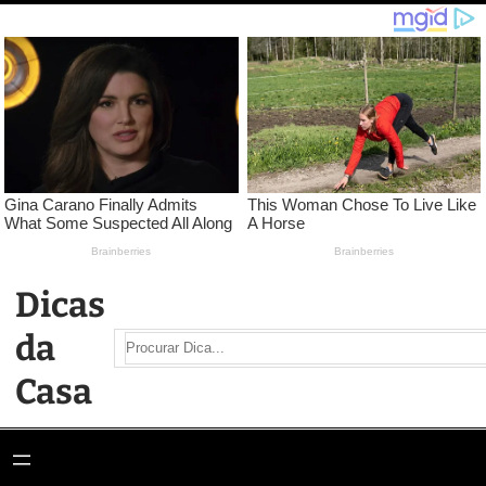
Pular
para
o
conteúdo
Dicas
da
Search
Casa