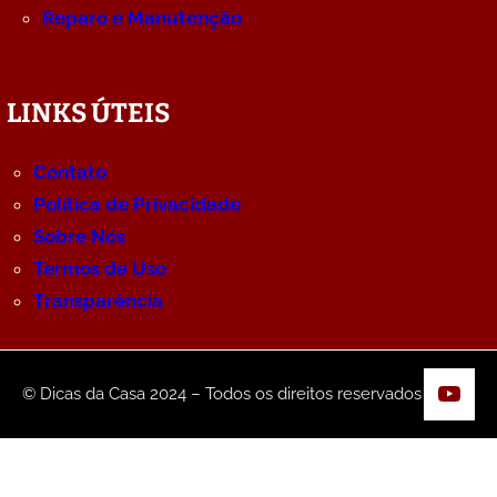
Reparo e Manutenção
LINKS ÚTEIS
Contato
Política de Privacidade
Sobre Nós
Termos de Uso
Transparência
YouT
© Dicas da Casa 2024 – Todos os direitos reservados