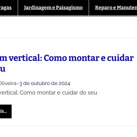
ragas
Jardinagem e Paisagismo
Reparo e Manute
im vertical: Como montar e cuidar
eu
liveira
–
3 de outubro de 2024
vertical: Como montar e cuidar do seu
is…