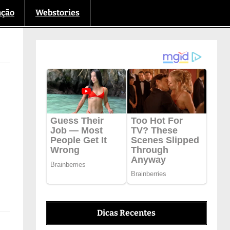
nção
Webstories
Dicas Recentes