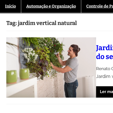
Início
Automação e Organização
Controle de P
Tag:
jardim vertical natural
Jard
do s
Renato O
Jardim 
Ler ma