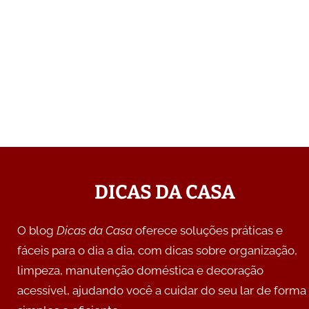
DICAS DA CASA
O blog
Dicas da Casa
oferece soluções práticas e
fáceis para o dia a dia, com dicas sobre organização,
limpeza, manutenção doméstica e decoração
acessível, ajudando você a cuidar do seu lar de forma