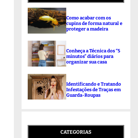
Como acabar com os
cupins de forma natural e
proteger a madeira
Conheça a Técnica dos “5
minutos” diários para
organizar sua casa
Identificando e Tratando
Infestações de Traças em
Guarda-Roupas
CATEGORIAS