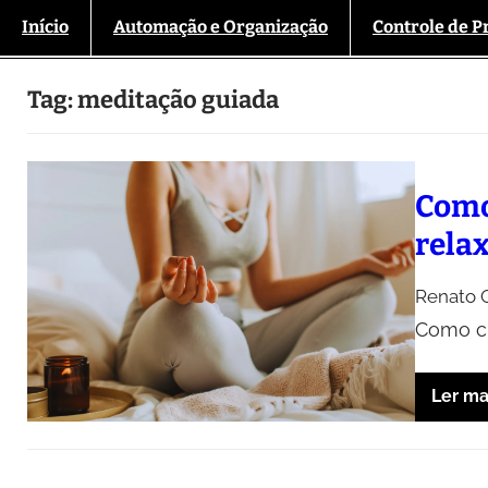
Início
Automação e Organização
Controle de P
Tag:
meditação guiada
Como
rela
Renato O
Como cr
Ler ma