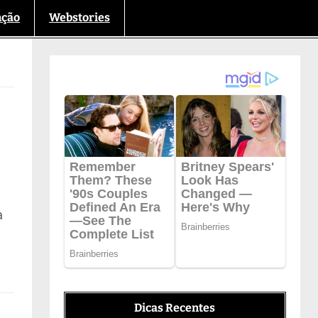
nção
Webstories
a
Dicas Recentes