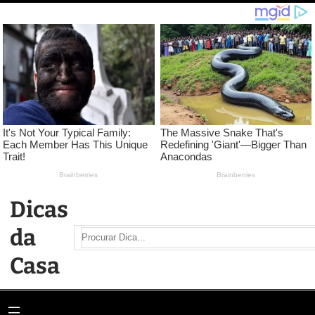
Pular
para
o
conteúdo
Dicas
da
Search
Casa