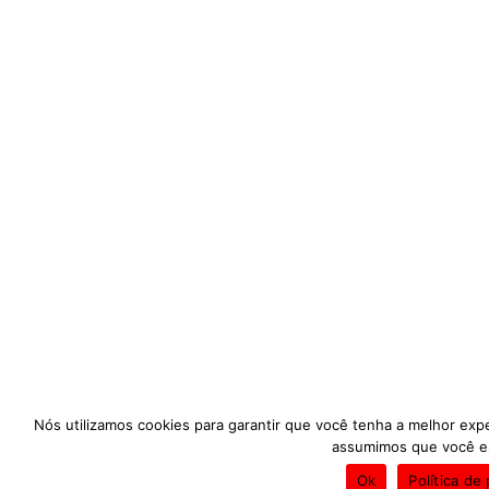
Nós utilizamos cookies para garantir que você tenha a melhor expe
assumimos que você est
Ok
Política de