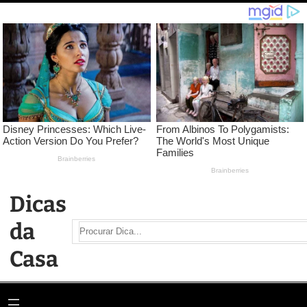
Pular
para
o
conteúdo
Dicas
da
Search
Casa