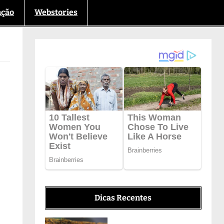
nção
Webstories
Dicas Recentes