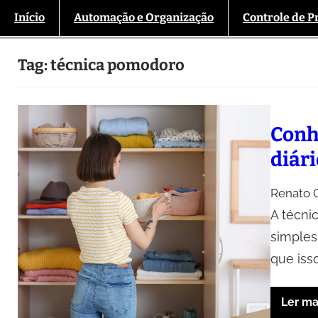
Início
Automação e Organização
Controle de P
Tag:
técnica pomodoro
Conh
diár
Renato O
A técni
simples
que iss
Ler ma