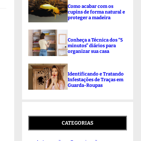
Como acabar com os
cupins de forma natural e
proteger a madeira
Conheça a Técnica dos “5
minutos” diários para
organizar sua casa
Identificando e Tratando
Infestações de Traças em
Guarda-Roupas
CATEGORIAS