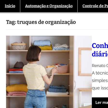
Início
Automação e Organização
Controle de P
Tag:
truques de organização
Conh
diár
Renato O
A técni
simples
que iss
Ler ma