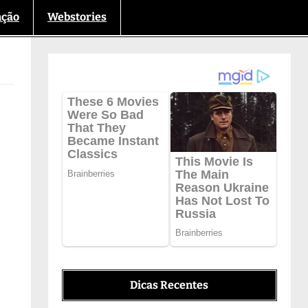
nção
Webstories
Dicas Recentes