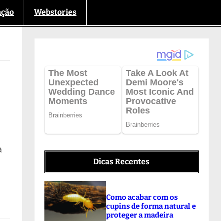
nção
Webstories
a
Dicas Recentes
Como acabar com os
cupins de forma natural e
proteger a madeira