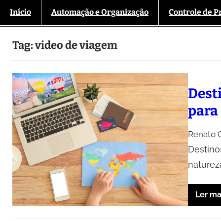
Início
Automação e Organização
Controle de P
Tag:
video de viagem
Dest
para
Renato O
Destino
naturez
Ler ma