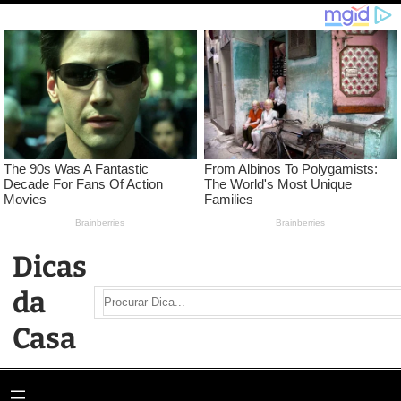
Pular
para
o
conteúdo
Dicas
da
Search
Casa